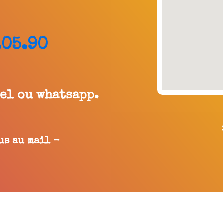
.05.90
pel ou whatsapp.
us au mail -