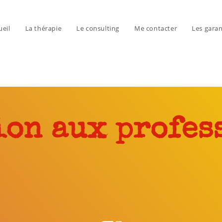
ueil
La thérapie
Le consulting
Me contacter
Les garan
ion aux profes