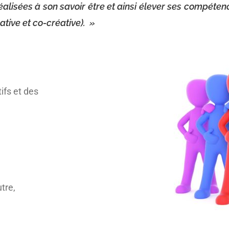
éalisées à son savoir être et ainsi élever ses compéte
ative et co-créative). »
ici encore, c’est la position de
ifs et des
tre,