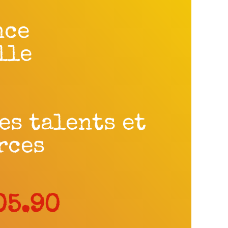
nce
lle
es talents et
rces
05.90