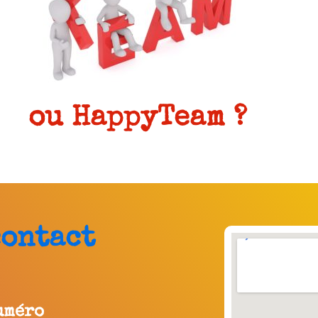
ou HappyTeam ?
contact
uméro