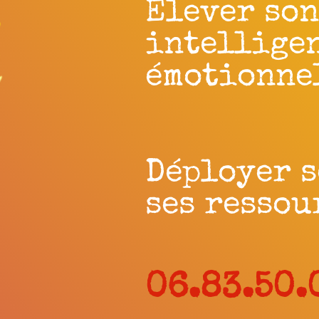
Elever son
intellige
émotionne
Déployer s
ses ressou
06.83.50.