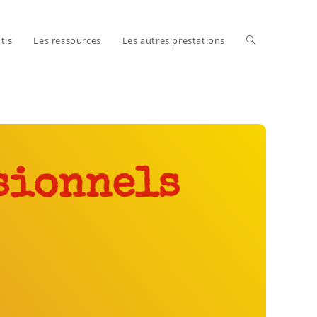
tis
Les ressources
Les autres prestations
sionnels