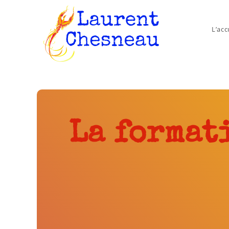
L’acc
La format