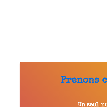
Prenons 
Un seul n